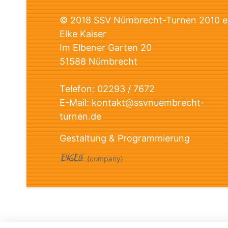
© 2018 SSV Nümbrecht-Turnen 2010 e
Elke Kaiser
Im Elbener Garten 20
51588 Nümbrecht
Telefon:
02293 / 7672
E-Mail:
kontakt@ssvnuembrecht-
turnen.de
Gestaltung & Programmierung
.{company}