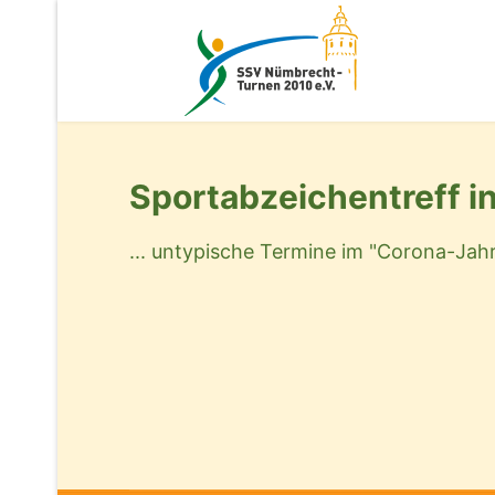
Sportabzeichentreff i
... untypische Termine im "Corona-Jah